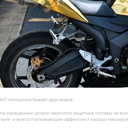
КП мотоцикла бывает двух видов:
 На окрашенные детали наносятся защитные составы на вос
пыле- и влагоотталкивающим эффектом и хорошо маскирую