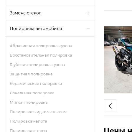
Замена стекол
Полировка автомобиля
Абразивная полировка кузова
Восстановительная полировка
Глубокая полировка кузова
Защитная полировка
Керамическая полировка
Локальная полировка
Мягкая полировка
Полировка жидким стеклом
Полировка капота
Цены н
Полировка катера