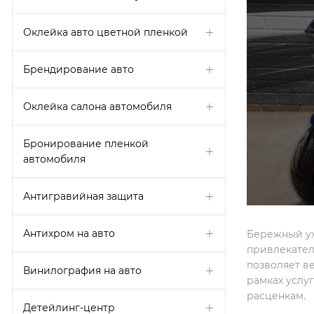
Оклейка авто цветной пленкой
Брендирование авто
Оклейка салона автомобиля
Бронирование пленкой
автомобиля
Антигравийная защита
Антихром на авто
Бережный ух
привлекател
позволяет в
Винилография на авто
рамках услу
расценкам.
Детейлинг-центр