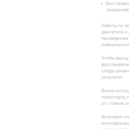
Восстанавл
выравнива
Работы по п
двигателя и
проведении 
поверхности
Чтобы верну
восстанавли
следы ржавч
результат..
Вилка мотоц
транспорту 
от стойких з
Ветровое ст
атмосферных