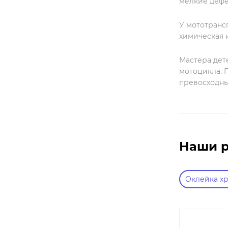
мелкие дефе
У мототранс
химическая 
Мастера дет
мотоцикла. 
превосходный
Наши 
Оклейка х