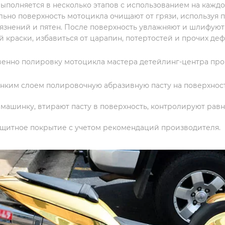
ыполняется в несколько этапов с использованием на каждо
ьно поверхность мотоцикла очищают от грязи, используя 
рязнений и пятен. После поверхность увлажняют и шлифуют
й краски, избавиться от царапин, потертостей и прочих де
енно полировку мотоцикла мастера детейлинг-центра про
онким слоем полировочную абразивную пасту на поверхност
 машинку, втирают пасту в поверхность, контролируют равн
ащитное покрытие с учетом рекомендаций производителя.