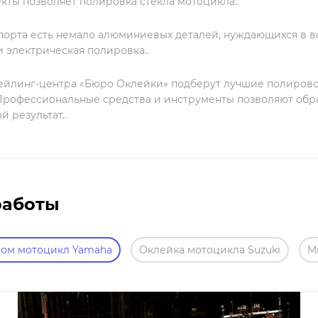
кты позволяет полировка стекла мотоцикла..
порта есть немало алюминиевых деталей, нуждающихся в во
и электрическая полировка..
ейлинг-центра «Бюро Оклейки» подберут лучшие полирово
Профессиональные средства и инструменты позволяют обрабо
 результат..
работы
ром мотоцикл Yamaha
Оклейка мотоцикла Suzuki
M