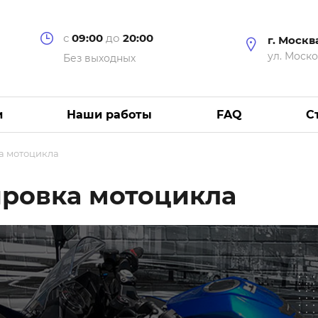
с
09:00
до
20:00
г. Москв
ул. Моско
Без выходных
и
Наши работы
FAQ
С
а мотоцикла
ровка мотоцикла