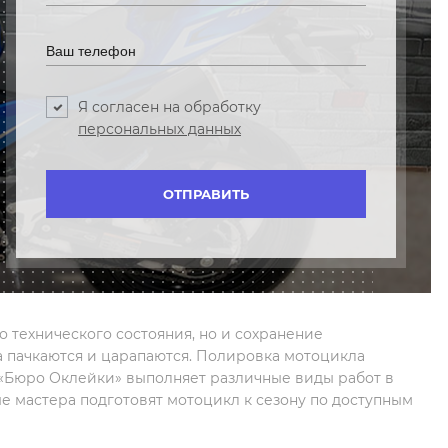
Я согласен на обработку
персональных данных
 технического состояния, но и сохранение
 пачкаются и царапаются. Полировка мотоцикла
 «Бюро Оклейки» выполняет различные виды работ в
е мастера подготовят мотоцикл к сезону по доступным