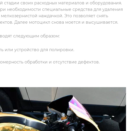
й стадии своих расходных материалов и оборудования.
при необходимости специальные средства для удаления
 мелкозернистой наждачкой. Это позволяет снять
фектов. Далее мотоцикл снова моется и высушивается.
водят следующим образом:
ь или устройство для полировки.
омерность обработки и отсутствие дефектов.