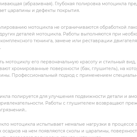
ивающая (абразивная). Глубокая полировка мотоцикла пред
ет царапины и дефекты покрытия.
олированию мотоцикла не ограничиваются обработкой лак
 других деталей мотоцикла. Работы выполняются при необ
комплексного тюнинга, замене или реставрации двигателя
.
ть мотоциклу его первоначальную красоту и стильный вид,
вают хромированные поверхности (бак, глушитель), на кот
ины. Профессиональный подход с применением специальн
икла полируется для улучшения подвижности детали и амо
привлекательности. Работы с глушителем возвращают преж
агрязнений..
екло мотоцикла испытывает немалые нагрузки в процессе э
 осадков на нем появляются сколы и царапины, поверхность