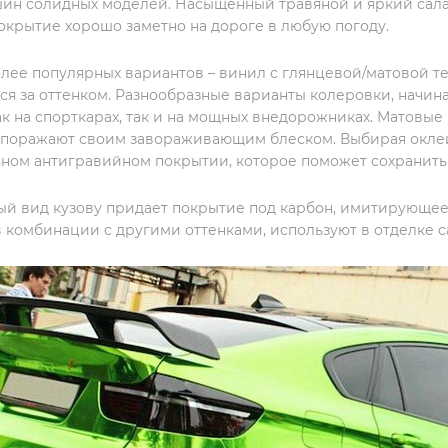
ин солидных моделей. Насыщенный травяной и яркий сала
окрытие хорошо заметно на дороге в любую погоду.
лее популярных вариантов – винил с глянцевой/матовой тек
тся за оттенком. Разнообразные варианты колеровки, начин
ак на спорткарах, так и на мощных внедорожниках. Матовы
 поражают своим завораживающим блеском. Выбирая оклейк
ном антигравийном покрытии, которое поможет сохранить 
й вид кузову придает покрытие под карбон, имитирующее 
 комбинации с другими оттенками, используют в отделке с