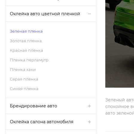
Оклейка авто цветной пленкой
Зеленая пленка
Золотая пленка
Красная пленка
Пленка перламутр
Пленка хаки
Серая пленка
Синяя пленка
Зеленый авт
Брендирование авто
спокойное в
авто зелено
Оклейка салона автомобиля