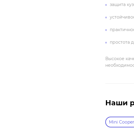
защита куз
устойчиво
практичнос
простота 
Высокое кач
необходимос
Наши 
Mini Coope