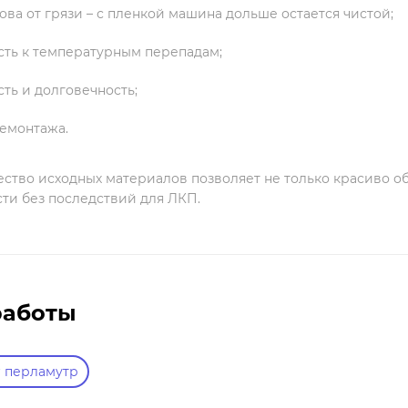
ова от грязи – с пленкой машина дольше остается чистой;
сть к температурным перепадам;
ть и долговечность;
демонтажа.
ество исходных материалов позволяет не только красиво о
ти без последствий для ЛКП.
работы
r перламутр