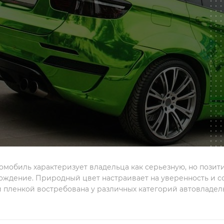
омобиль характеризует владельца как серьезную, но пози
ождение. Природный цвет настраивает на уверенность и со
й пленкой востребована у различных категорий автовладел