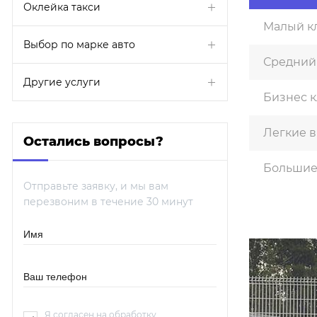
Оклейка такси
Малый к
Выбор по марке авто
Средний
Другие услуги
Бизнес к
Легкие 
Остались вопросы?
Большие
Отправьте заявку, и мы вам
перезвоним в течение 30 минут
Я согласен на обработку