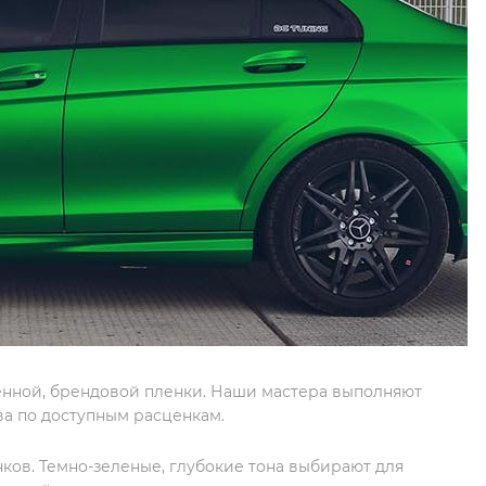
нной, брендовой пленки. Наши мастера выполняют
ва по доступным расценкам.
ков. Темно-зеленые, глубокие тона выбирают для