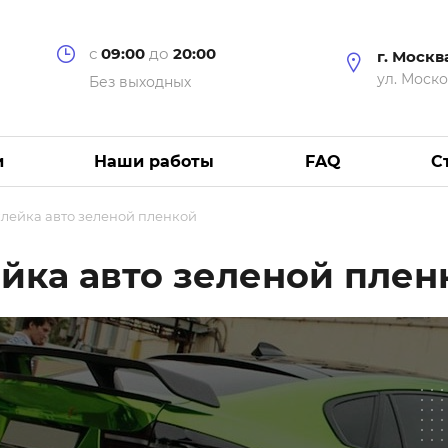
с
09:00
до
20:00
г. Москв
ул. Моско
Без выходных
и
Наши работы
FAQ
С
лейка авто зеленой пленкой
йка авто зеленой плен