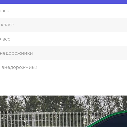
ласс
 класс
ласс
внедорожники
 внедорожники