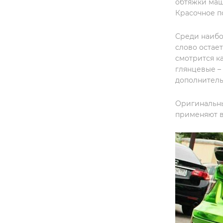
обтяжки маш
Красочное п
Среди наибо
слово остае
смотрится к
глянцевые –
дополнитель
Оригинальны
применяют в