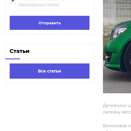
персональных данных
Статьи
Все статьи
Детейлинг-ц
оклейку авт
Виниловая п