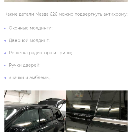
Какие детали Мазда 626 можно подвергнуть антихрому:
Оконные молдинги;
Дверной молдинг;
Решетка радиатора и грили;
Ручки дверей;
Значки и эмблемы;