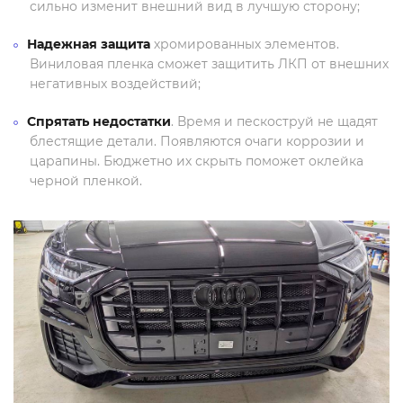
сильно изменит внешний вид в лучшую сторону;
Надежная защита
хромированных элементов.
Виниловая пленка сможет защитить ЛКП от внешних
негативных воздействий;
Спрятать недостатки
. Время и пескоструй не щадят
блестящие детали. Появляются очаги коррозии и
царапины. Бюджетно их скрыть поможет оклейка
черной пленкой.