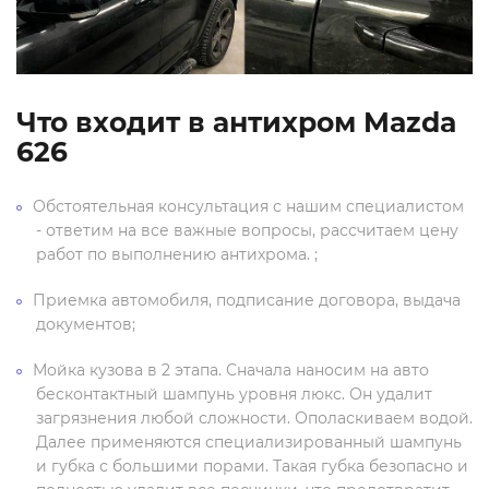
Что входит в антихром Mazda
626
Обстоятельная консультация с нашим специалистом
- ответим на все важные вопросы, рассчитаем цену
работ по выполнению антихрома. ;
Приемка автомобиля, подписание договора, выдача
документов;
Мойка кузова в 2 этапа. Сначала наносим на авто
бесконтактный шампунь уровня люкс. Он удалит
загрязнения любой сложности. Ополаскиваем водой.
Далее применяются специализированный шампунь
и губка с большими порами. Такая губка безопасно и